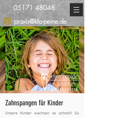
05171 48048
@
praxis@kfo-peine.de
Zahnspangen für Kinder
Unsere Kinder wachsen so schnell! So