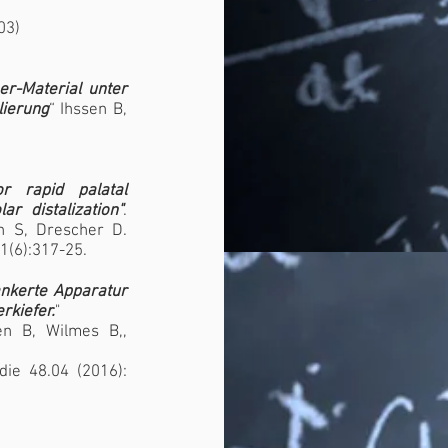
03)
er-Material unter
lierung
“ Ihssen B,
r rapid palatal
r distalization"
.
n S, Drescher D.
51(6):317-25.
ankerte Apparatur
rkiefer.
"
n B, Wilmes B,,
die 48.04 (2016):