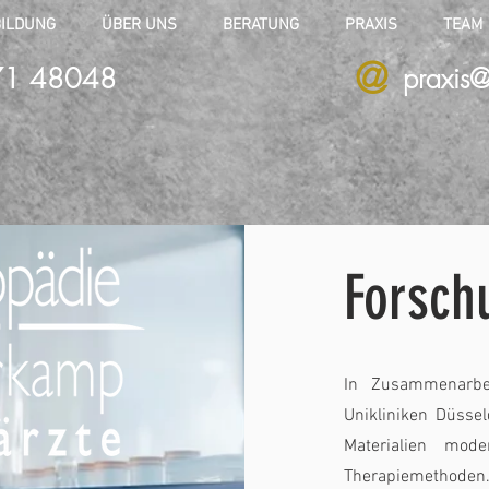
ILDUNG
ÜBER UNS
BERATUNG
PRAXIS
TEAM
@
71 48048
praxis@
Forsch
In Zusammenarbei
Unikliniken Düsse
Materialien mode
Therapiemethode