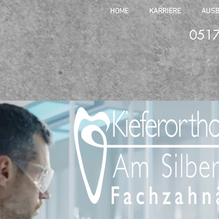
HOME
KARRIERE
AUSB
051