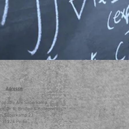
Adresse:
thopädie Am Silberkamp
sen, Dr. R. Broßeit & Kollegen
m Silberkamp 23
31224 Peine