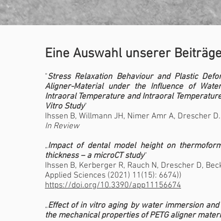
Eine Auswahl unserer Beiträge
"
Stress Relaxation Behaviour and Plastic Defo
Aligner-Material under the Influence of Wate
Intraoral Temperature and Intraoral Temperature
Vitro Study
"
Ihssen B, Willmann JH, Nimer Amr A, Drescher D.
In Review
„
Impact of dental model height on thermofor
thickness – a microCT study
“
Ihssen B, Kerberger R, Rauch N, Drescher D, Bec
Applied Sciences (2021) 11(15): 6674))
https://doi.org/10.3390/app11156674
„
Effect of in vitro aging by water immersion an
the mechanical properties of PETG aligner materi