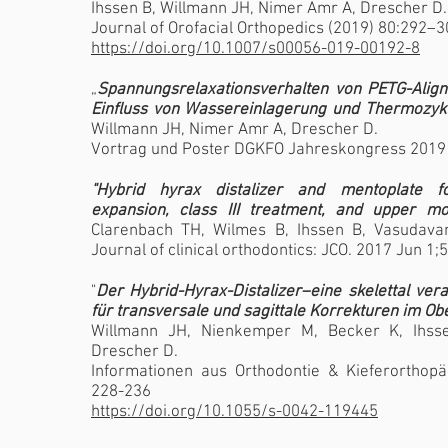
Ihssen B, Willmann JH, Nimer Amr A, Drescher D.
Journal of Orofacial Orthopedics (2019) 80:292–3
https://doi.org/10.1007/s00056-019-00192-8
„
Spannungsrelaxationsverhalten von PETG-Align
Einfluss von Wassereinlagerung und Thermozyk
Willmann JH, Nimer Amr A, Drescher D.
Vortrag und Poster DGKFO Jahreskongress 2019
"Hybrid hyrax distalizer and mentoplate fo
expansion, class III treatment, and upper mola
Clarenbach TH, Wilmes B, Ihssen B, Vasudava
Journal of clinical orthodontics: JCO. 2017 Jun 1;
"
Der Hybrid-Hyrax-Distalizer–eine skelettal ver
für transversale und sagittale Korrekturen im Obe
Willmann JH, Nienkemper M, Becker K, Ihsse
Drescher D.
Informationen aus Orthodontie & Kieferorthopä
228-236
https://doi.org/10.1055/s-0042-119445