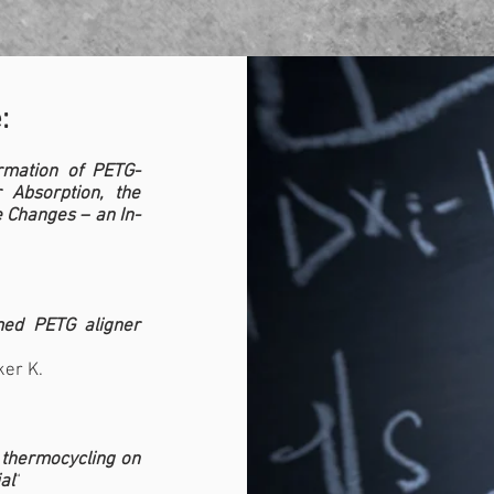
:
rmation of PETG-
r Absorption, the
 Changes – an In-
med PETG aligner
ker K.
d thermocycling on
al
“