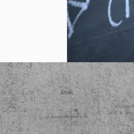
Email:
Kieferor
Dr. B. A. Ihs
8
praxis@kfo-peine.de
A