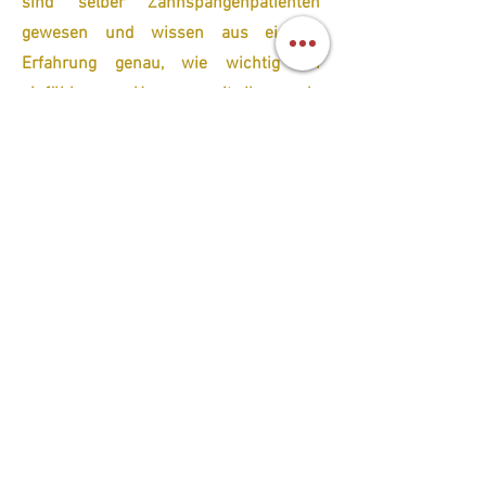
sind selber Zahnspangenpatienten
gewesen und wissen aus eigener
Erfahrung genau, wie wichtig ein
einfühlsamer Umgang mit Ihnen als
Patient/in ist.
Folgende Anteile des Mund-Kiefer-
Gesichtsbereiches werden auf
Gesundheit, korrekte Funktion und
auch, wenn gewünscht, unter
ästhetischen Gesichtspunkten
untersucht:
Zähne, Zahnstellung, Gebissfunktion
Kieferform, Kieferstellung und
Kieferfunktion
Kiefergelenke
Kaumuskulatur